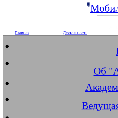
Мобил
Главная
Деятельность
Об "
Академ
Ведущая