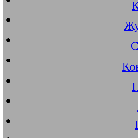
К
Жу
С
Ко