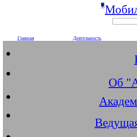
Мобил
Главная
Деятельность
Об "
Академ
Ведущая