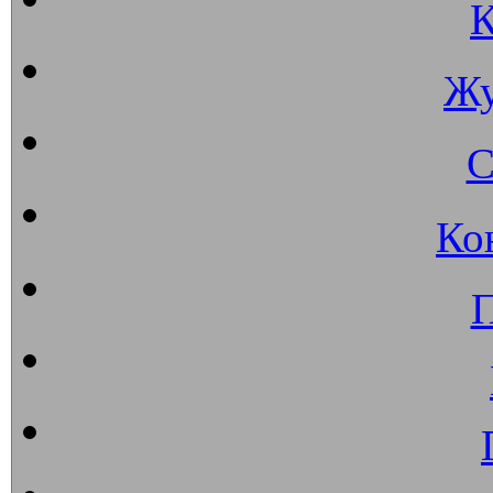
К
Жу
С
Ко