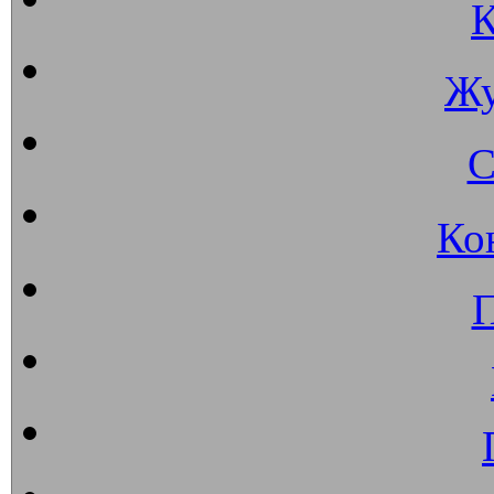
К
Жу
С
Ко