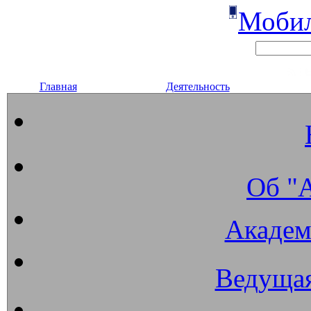
Мобил
Главная
Деятельность
Об "
Академ
Ведущая