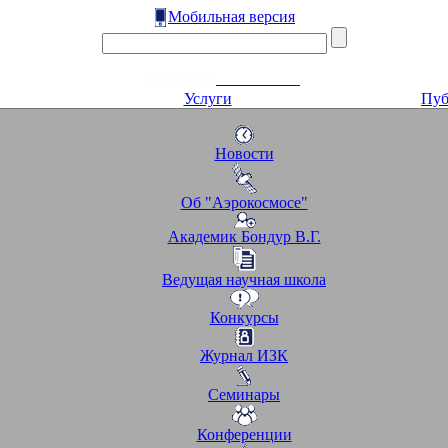
Мобильная версия
Услуги
Пуб
Новости
Об "Аэрокосмосе"
Академик Бондур В.Г.
Ведущая научная школа
Конкурсы
Журнал ИЗК
Семинары
Конференции