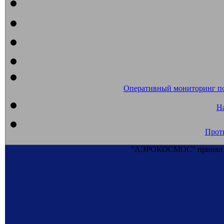
Оперативный мониторинг п
На
Прот
"АЭРОКОСМОС" принял уч