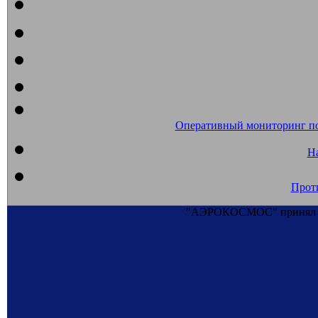
Оперативный мониторинг п
На
Прот
"АЭРОКОСМОС" принял уч