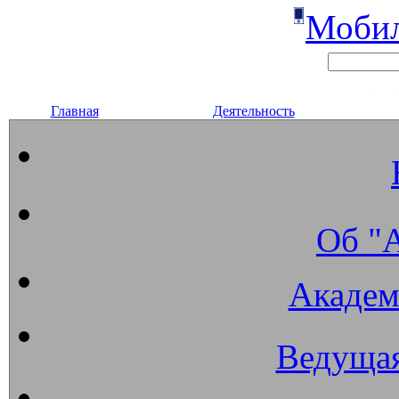
Мобил
Главная
Деятельность
Об "
Академ
Ведущая