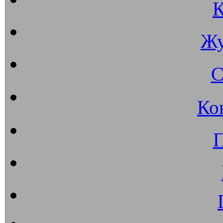
К
Жу
С
Ко