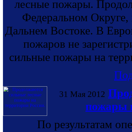
лесные пожары. Продо
Федеральном Округе, 
Дальнем Востоке. В Евро
пожаров не зарегистр
сильные пожары на терр
По
Про
31 Мая 2012
пожары н
По результатам оп