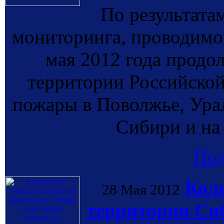
По результата
мониторинга, проводи
мая 2012 года продо
территории Российско
пожары в Поволжье, Ура
Сибири и на
По
Кол
28 Мая 2012
территории Сиб