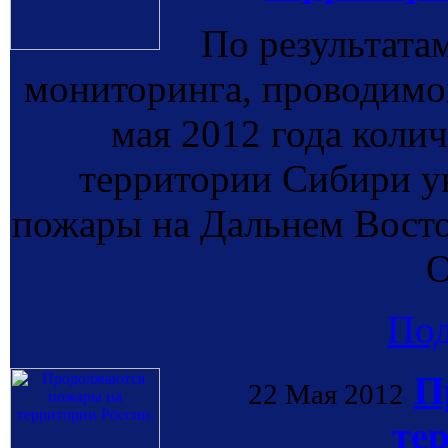
По результата
мониторинга, проводи
мая 2012 года коли
территории Сибири у
пожары на Дальнем Восто
О
По
П
22 Мая 2012
те