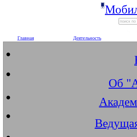
Мобил
Главная
Деятельность
Об "
Академ
Ведущая