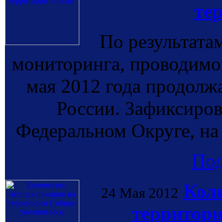
те
По результата
мониторинга, проводи
мая 2012 года продолж
России. Зафиксиро
Федеральном Округе, на
По
Кол
24 Мая 2012
территори