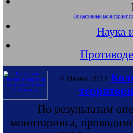
Оперативный мониторинг п
Наука 
Противоде
Кол
4 Июня 2012
территори
По результатам оп
мониторинга, провод