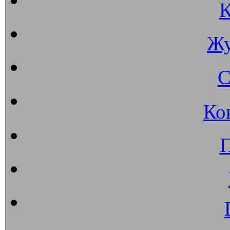
К
Жу
С
Ко