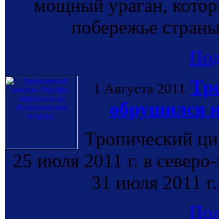
мощный ураган, котор
побережье страны 
По
Тр
1 Августа 2011
обрушился н
Тропический ци
25 июля 2011 г. в северо
31 июля 2011 г
По