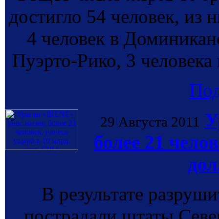
достигло 54 человек, из 
4 человек в Доминиканс
Пуэрто-Рико, 3 человека 
По
У
29 Августа 2011
более 21 челов
дол
В результате разруш
пострадали штаты Севе