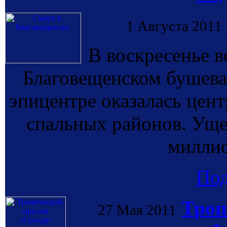
1 Августа 2011
В воскресенье в
Благовещенском бушева
эпицентре оказалась цент
спальных районов. Уще
миллио
По
Троп
27 Мая 2011