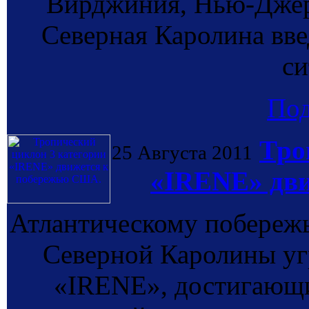
Вирджиния, Нью-Джер
Северная Каролина вв
си
По
Тро
25 Августа 2011
«IRENE» дв
Атлантическому побереж
Северной Каролины уг
«IRENE», достигающи