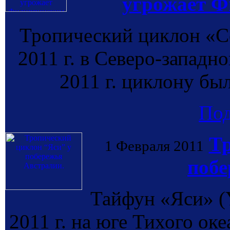
угрожает Ф
Тропический циклон «С
2011 г. в Северо-западно
2011 г. циклону был
По
Тр
1 Февраля 2011
побе
Тайфун «Яси» (Y
2011 г. на юге Тихого оке