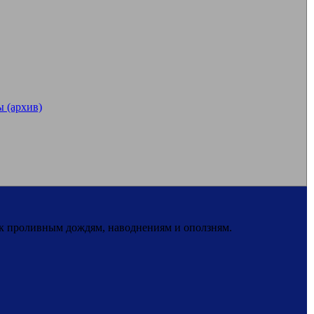
 (архив)
 к проливным дождям, наводнениям и оползням.