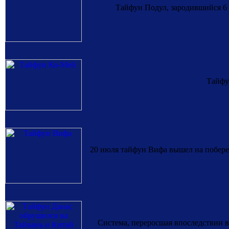
Тайфун Подул, зародившийся 6 а
Тайфу
20 июля тайфун Вифа вышел на побереж
Система, переросшая впоследствии в 