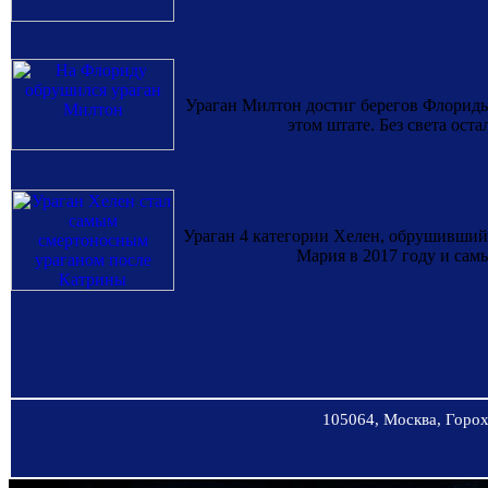
Ураган Милтон достиг берегов Флориды 1
этом штате. Без света ост
Ураган 4 категории Хелен, обрушившийс
Мария в 2017 году и сам
105064, Москва, Горохо