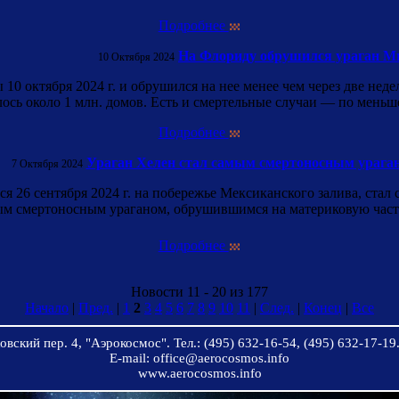
Подробнее
На Флориду обрушился ураган М
10 Октября 2024
0 октября 2024 г. и обрушился на нее менее чем через две неде
алось около 1 млн. домов. Есть и смертельные случаи — по меньш
Подробнее
Ураган Хелен стал самым смертоносным урага
7 Октября 2024
я 26 сентября 2024 г. на побережье Мексиканского залива, стал
ым смертоносным ураганом, обрушившимся на материковую часть
Подробнее
Новости 11 - 20 из 177
Начало
|
Пред.
|
1
2
3
4
5
6
7
8
9
10
11
|
След.
|
Конец
|
Все
вский пер. 4, "Аэрокосмос". Тел.: (495) 632-16-54, (495) 632-17-19.
E-mail: office@aerocosmos.info
www.aerocosmos.info