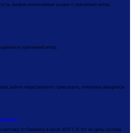
густа, вызвав интенсивные осадки и ураганный ветер.
однение и ураганный ветер.
лена работа общественного транспорта, отменены авиарейсы.
 и Китай
востоку от Гонконга 4 июля 2025 г. В тот же день система