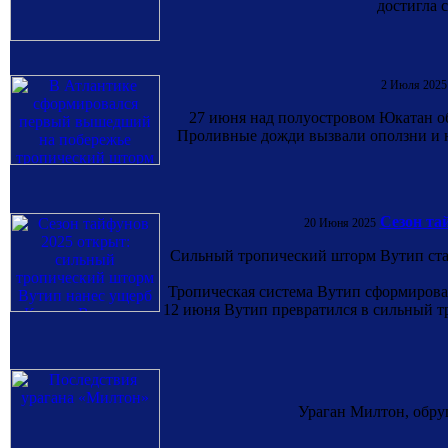
достигла 
2 Июля 2025
27 июня над полуостровом Юкатан обр
Проливные дожди вызвали оползни и на
Сезон та
20 Июня 2025
Сильный тропический шторм Вутип ста
Тропическая система Вутип сформирова
12 июня Вутип превратился в сильный т
Ураган Милтон, обру