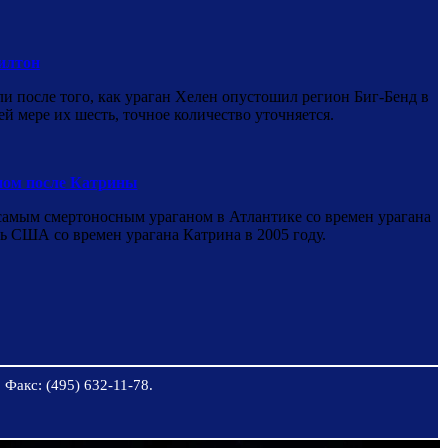
илтон
ли после того, как ураган Хелен опустошил регион Биг-Бенд в
ей мере их шесть, точное количество уточняется.
ном после Катрины
 самым смертоносным ураганом в Атлантике со времен урагана
 США со времен урагана Катрина в 2005 году.
 Факс: (495) 632-11-78.