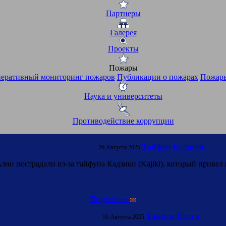
Партнеры
Галерея
Проекты
Пожары
еративный мониторинг пожаров
Публикации о пожарах
Пожары
Наука и университеты
Противодействие коррупции
Тайфун Кадзики
26 Августа 2025
ии пострадали из-за тайфуна Кадзики (Kajiki), который привел
Подробнее
Тайфун Подул
16 Августа 2025