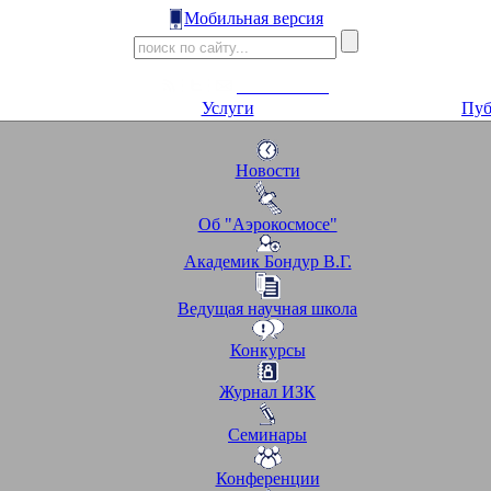
Мобильная версия
Услуги
Пуб
Новости
Об "Аэрокосмосе"
Академик Бондур В.Г.
Ведущая научная школа
Конкурсы
Журнал ИЗК
Семинары
Конференции