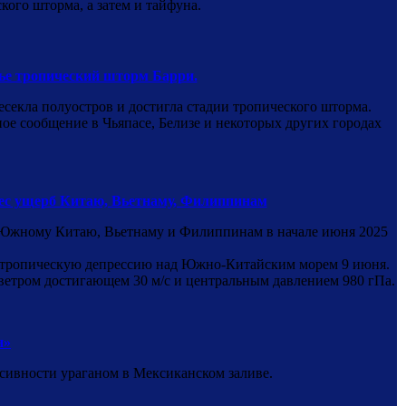
кого шторма, а затем и тайфуна.
е тропический шторм Барри.
есекла полуостров и достигла стадии тропического шторма.
ое сообщение в Чьяпасе, Белизе и некоторых других городах
ес ущерб Китаю, Вьетнаму, Филиппинам
б Южному Китаю, Вьетнаму и Филиппинам в начале июня 2025
 в тропическую депрессию над Южно-Китайским морем 9 июня.
ветром достигающем 30 м/с и центральным давлением 980 гПа.
н»
сивности ураганом в Мексиканском заливе.