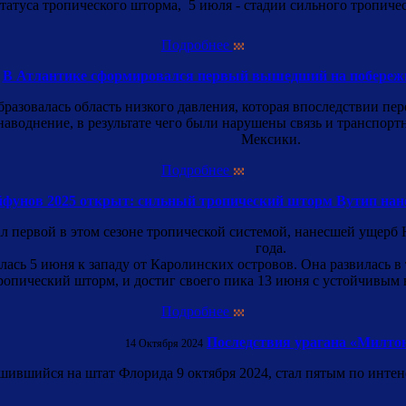
статуса тропического шторма, 5 июля - стадии сильного тропичес
Подробнее
В Атлантике сформировался первый вышедший на побережь
азовалась область низкого давления, которая впоследствии пер
воднение, в результате чего были нарушены связь и транспортн
Мексики.
Подробнее
йфунов 2025 открыт: сильный тропический шторм Вутип нан
л первой в этом сезоне тропической системой, нанесшей ущер
года.
лась 5 июня к западу от Каролинских островов. Она развилась
ропический шторм, и достиг своего пика 13 июня с устойчивым 
Подробнее
Последствия урагана «Милто
14 Октября 2024
шившийся на штат Флорида 9 октября 2024, стал пятым по интен