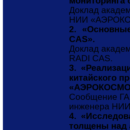
мониторинга 
Доклад академ
НИИ «АЭРОК
2.
«Основные
CAS».
Доклад акаде
RADI
CAS
.
3.
«Реализаци
китайского п
«АЭРОКОСМОС»
Сообщение ГА
инженера НИ
4.
«Исследов
толщены над 