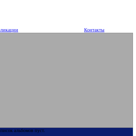
ликации
Контакты
писок альбомов пуст.