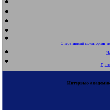
Оперативный мониторинг п
На
Прот
Интервью академик