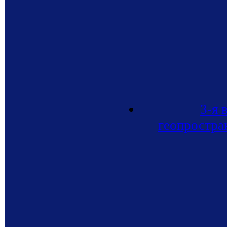
3-я 
геопростра