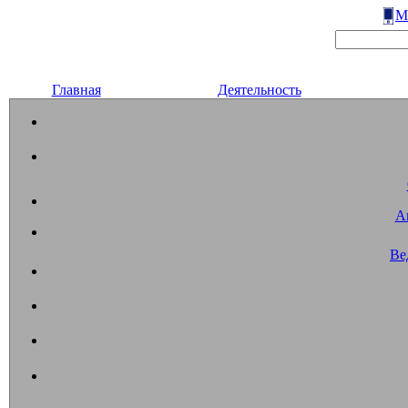
М
Главная
Деятельность
А
Ве