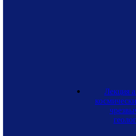
Лекция 
космически
чрезвы
геоло