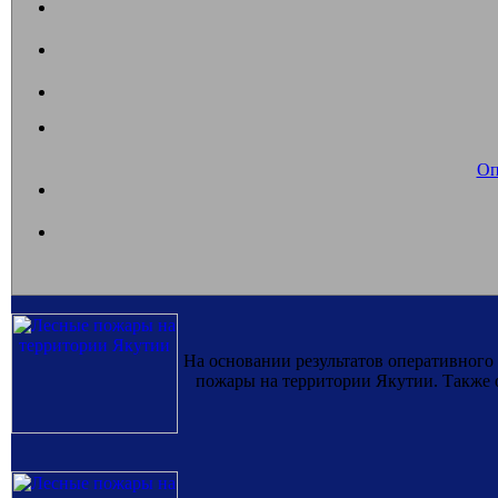
Оп
На основании результатов оперативног
пожары на территории Якутии. Также о