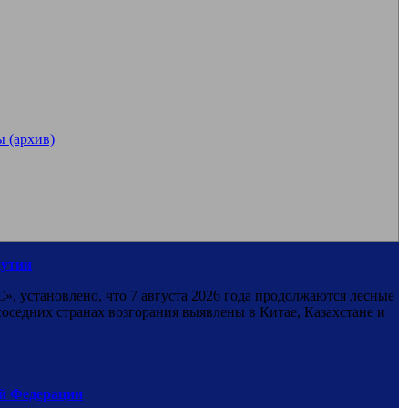
 (архив)
кутии
установлено, что 7 августа 2026 года продолжаются лесные
оседних странах возгорания выявлены в Китае, Казахстане и
й Федерации