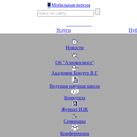
Мобильная версия
Услуги
Пуб
Новости
Об "Аэрокосмосе"
Академик Бондур В.Г.
Ведущая научная школа
Конкурсы
Журнал ИЗК
Семинары
Конференции