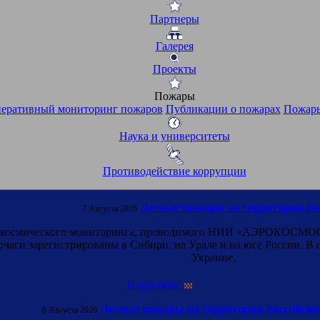
Партнеры
Галерея
Проекты
Пожары
еративный мониторинг пожаров
Публикации о пожарах
Пожары
Наука и университеты
Противодействие коррупции
Лесные пожары на территории Я
7 Августа 2026
о космического мониторинга, проводимого НИИ «АЭРОКОСМОС», 
чаги зарегистрированы в Сибири, на Урале и на юге России. В с
Украине.
Подробнее
Лесные пожары на территории Российско
6 Августа 2026