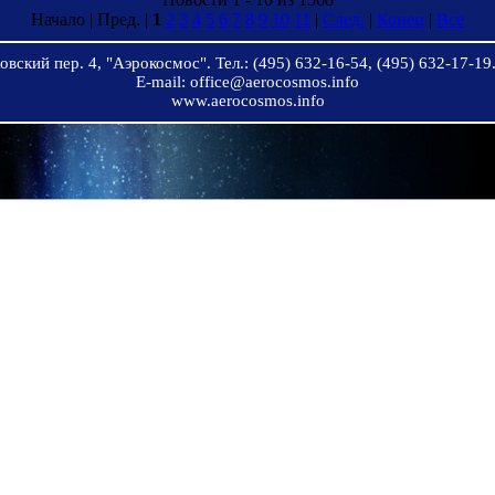
Начало | Пред. |
1
2
3
4
5
6
7
8
9
10
11
|
След.
|
Конец
|
Все
вский пер. 4, "Аэрокосмос". Тел.: (495) 632-16-54, (495) 632-17-19.
E-mail: office@aerocosmos.info
www.aerocosmos.info