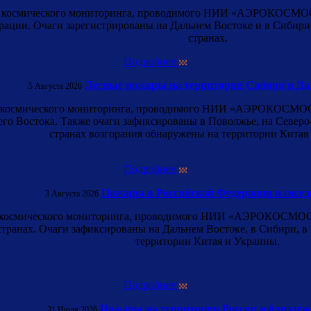
о космического мониторинга, проводимого НИИ «АЭРОКОСМОС» 
ации. Очаги зарегистрированы на Дальнем Востоке и в Сибири, 
странах.
Подробнее
Лесные пожары на территории Сибири и Да
5 Августа 2026
о космического мониторинга, проводимого НИИ «АЭРОКОСМОС», 
о Востока. Также очаги зафиксированы в Поволжье, на Северо-
странах возгорания обнаружены на территории Китая
Подробнее
Пожары в Российской Федерации и сосед
3 Августа 2026
о космического мониторинга, проводимого НИИ «АЭРОКОСМОС», 
транах. Очаги зафиксированы на Дальнем Востоке, в Сибири, в П
территории Китая и Украины.
Подробнее
Пожары на территории России и близле
31 Июля 2026