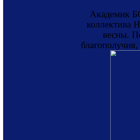
Академик Б
коллектива
весны. П
благополучия,