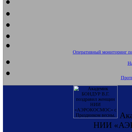
Оперативный мониторинг п
На
Прот
Ак
НИИ «АЭР