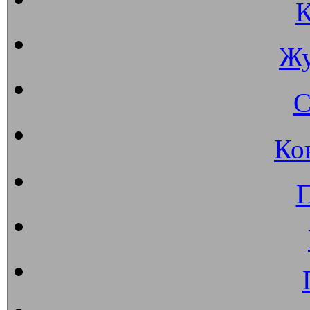
К
Жу
С
Ко