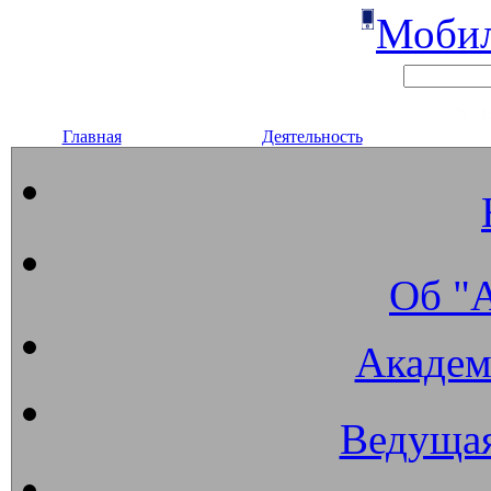
Мобил
Главная
Деятельность
Об "
Академ
Ведущая