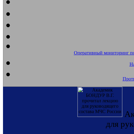
Оперативный мониторинг п
На
Прот
Ак
для ру