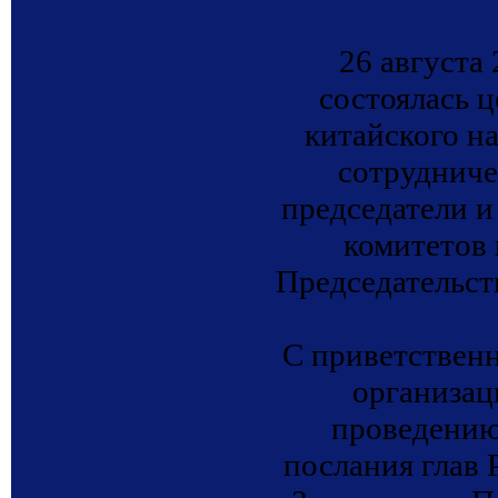
26 августа
состоялась 
китайского н
сотрудниче
председатели 
комитетов 
Председательст
С приветствен
организац
проведению
послания глав 