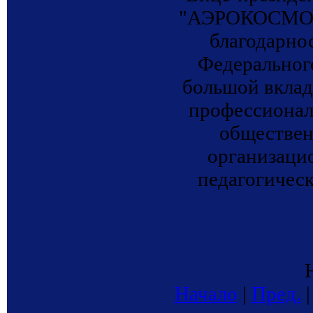
"АЭРОКОСМОС"
благодарно
Федеральног
большой вклад
профессионал
обществен
организаци
педагогическ
Начало
|
Пред.