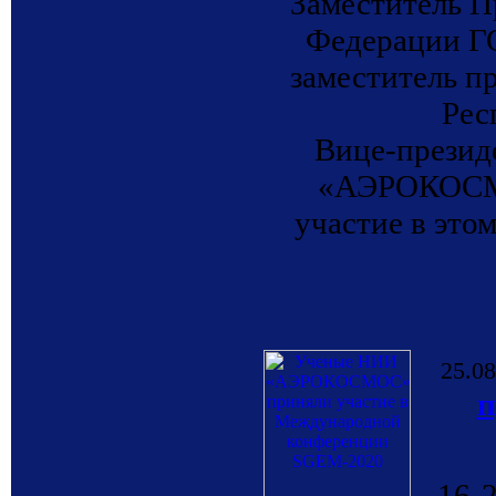
Заместитель П
Федерации Г
заместитель п
Рес
Вице-презид
«АЭРОКОСМО
участие в это
25.08
п
16-2