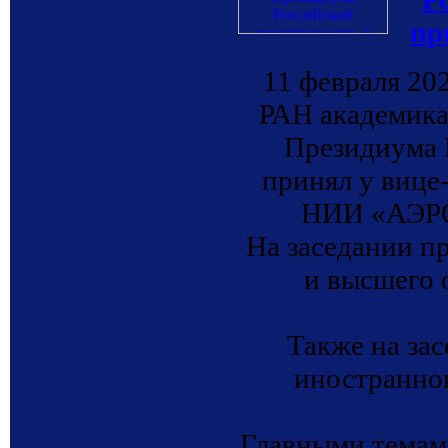
пр
11 февраля 20
РАН академика
Президиума 
принял у вице
НИИ «АЭРО
На заседании п
и высшего 
Также на за
иностранно
Главными темами