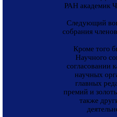
РАН академик
Следующий воп
собрания членов
Кроме того б
Научного со
согласовании 
научных орг
главных ред
премий и золот
также друг
деятельн