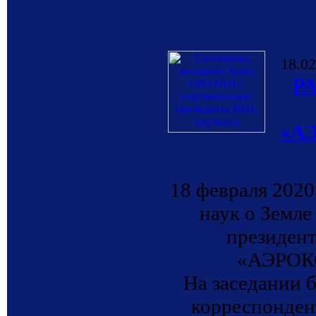
18.02
РА
«А
18 февраля 2020
наук о Земле
президен
«АЭРОКО
На заседании 
корреспонде