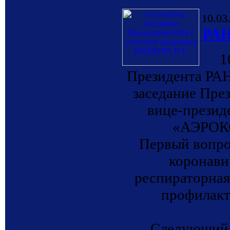
10.03
РАН
1
Президента РА
заседание Пре
вице-презид
«АЭРОКО
Первый вопро
коронави
респираторная
профилакт
Следующий 