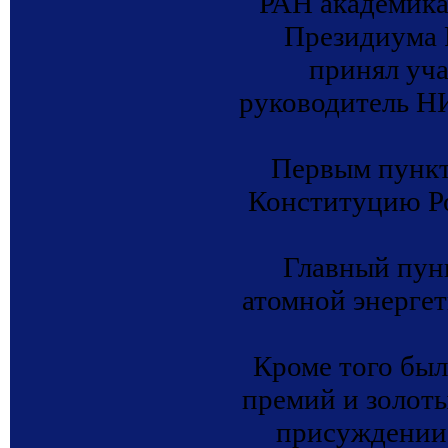
РАН академика
Президиума 
принял уча
руководитель 
Первым пункт
Конституцию Р
Главный пунк
атомной энергет
Кроме того бы
премий и золот
присуждении 