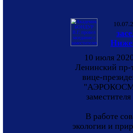
10.07.
зас
Ниже
10 июля 202
Ленинский пр-т
вице-президе
"АЭРОКОСМО
заместителя
В работе со
экологии и при