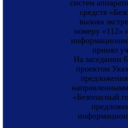
систем аппарат
средств «Без
вызова экстр
номеру «112» 
информационно
принял у
На заседании 
проектом Указ
предложения
направленными
«Безопасный г
предложен
информационн