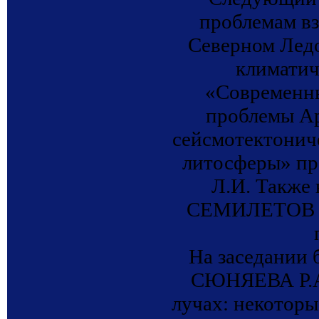
проблемам вз
Северном Ледо
климатич
«Современны
проблемы Ар
сейсмотектонич
литосферы» п
Л.И. Также
СЕМИЛЕТОВ И.
На заседании 
СЮНЯЕВА Р.А.
лучах: некотор