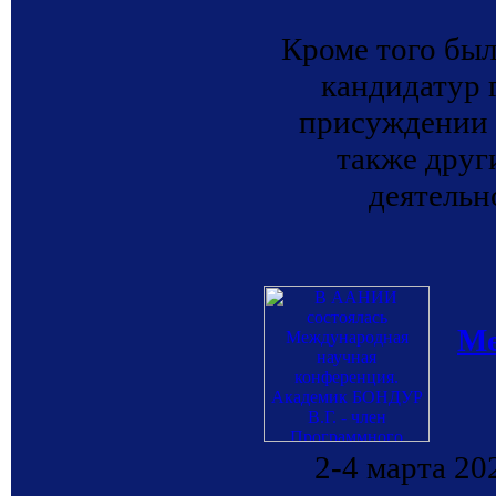
Кроме того был
кандидатур 
присуждении 
также друг
деятельн
Ме
2-4 марта 20