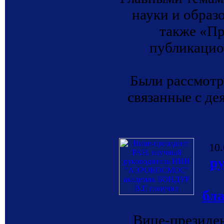
науки и образ
также «П
публикацио
Были рассмотр
связанные с де
10.
р
бл
Вице-президе