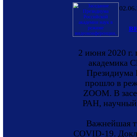
02.06
в
2 июня 2020 г.
академика С
Президиума 
прошло в ре
ZOOM. В засе
РАН, научны
Важнейшая те
COVID-19. Докла