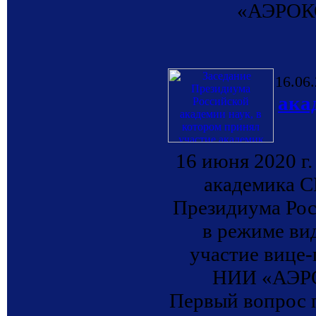
«АЭРОКО
16.06
ака
16 июня 2020 г
академика С
Президиума Рос
в режиме ви
участие вице
НИИ «АЭРО
Первый вопрос п