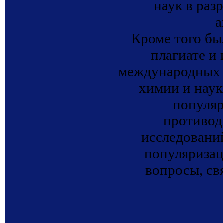
наук в раз
а
Кроме того бы
плагиате и
международных б
химии и наук
популяр
противод
исследовани
популяризац
вопросы, св