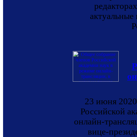
редакторах
актуальные 
Р
Р
он
23 июня 2020
Российской ак
онлайн-трансля
вице-презид