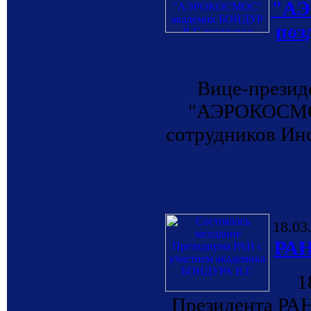
"АЭ
поз
Вице-презид
"АЭРОКОСМОС
сотрудников Ин
18.03
РАН
1
Президента РА