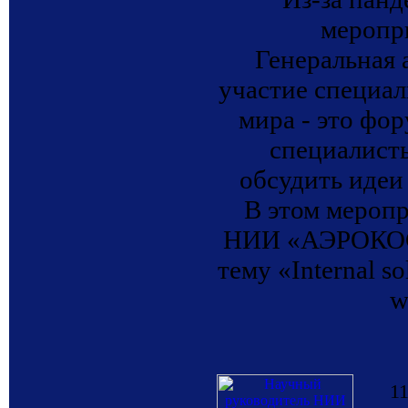
меропр
Генеральная 
участие специал
мира - это фор
специалисты
обсудить идеи
В этом мероп
НИИ «АЭРОКОСМ
тему «Internal so
w
11