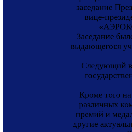
заседание Пре
вице-презид
«АЭРОКО
Заседание был
выдающегося уче
Следующий в
государстве
Кроме того на
различных ком
премий и меда
другие актуаль