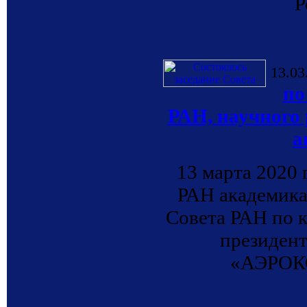
Р
13.03
по
РАН, научног
а
13 марта 2020 
РАН академика
Совета РАН по к
президен
«АЭРОКО