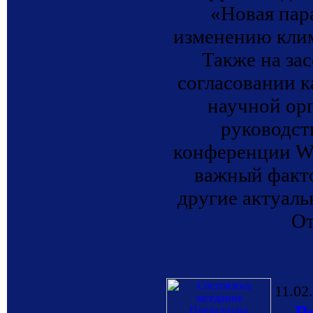
«Новая пар
изменению клим
Также на за
согласовании к
научной ор
руководст
конференции W
важный факто
другие актуал
От
11.02
Р