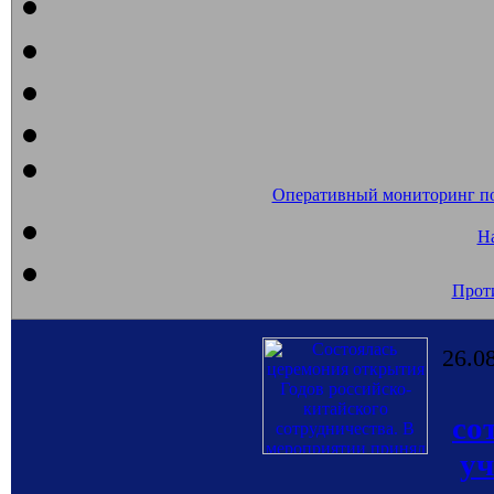
Оперативный мониторинг п
На
Прот
26.0
со
уч