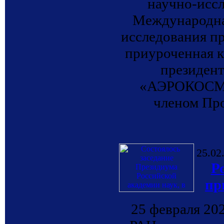
научно-иссл
Международна
исследования п
приуроченная 
президен
«АЭРОКОСМОС
членом Пр
25.02
Р
пр
25 февраля 202