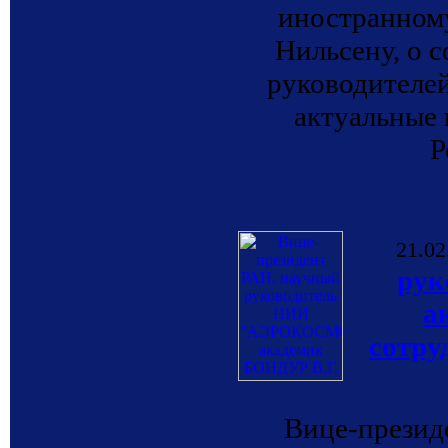
иностранном
Нильсену, о 
руководителей
актуальные 
Р
21.02
ру
а
сотру
Вице-презид