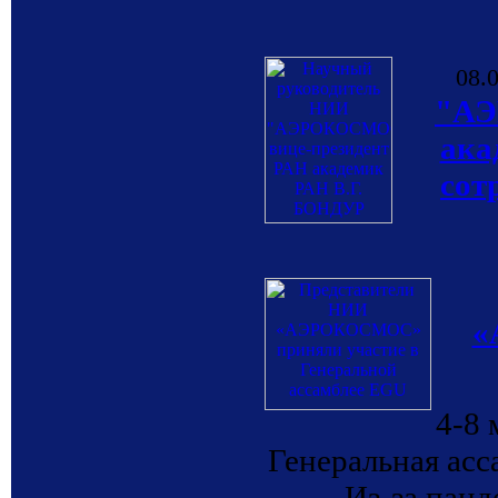
08.
"АЭ
ака
сот
«
4-8 
Генеральная асс
Из-за пан