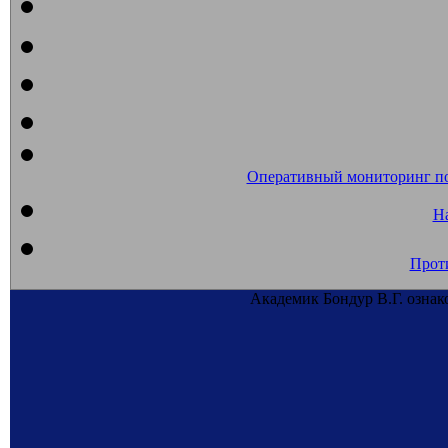
Оперативный мониторинг п
На
Прот
Академик Бондур В.Г. ознак