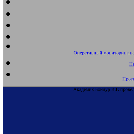
Оперативный мониторинг п
На
Прот
Академик Бондур В.Г. пров