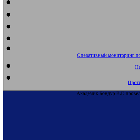
Оперативный мониторинг п
На
Прот
Академик Бондур В.Г. пров