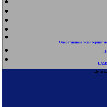
Оперативный мониторинг п
На
Прот
Делега