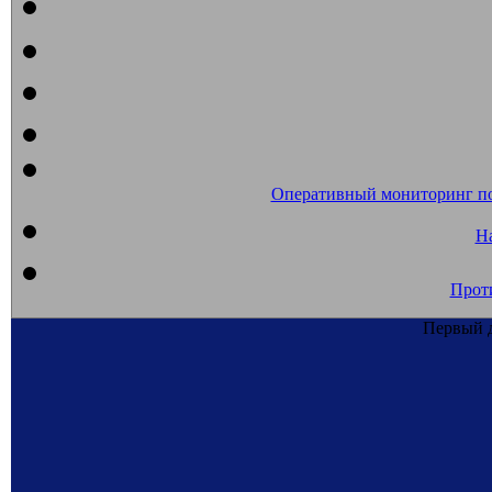
Оперативный мониторинг п
На
Прот
Первый д