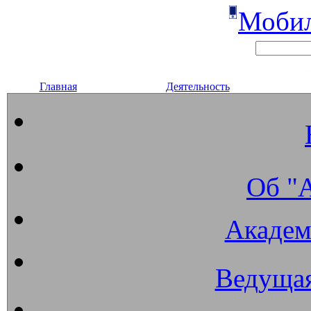
Мобил
Главная
Деятельность
Об "
Академ
Ведущая