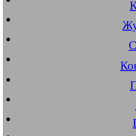
К
Жу
С
Ко