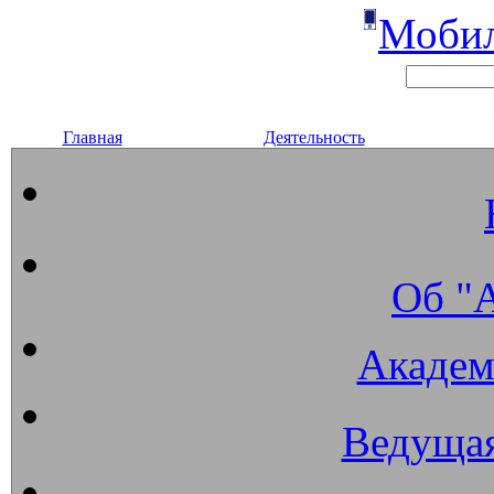
Мобил
Главная
Деятельность
Об "
Академ
Ведущая