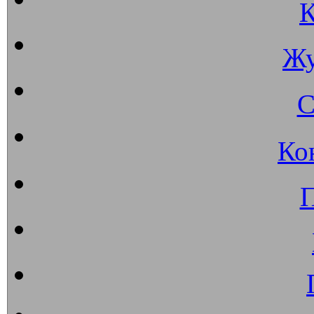
К
Жу
С
Ко