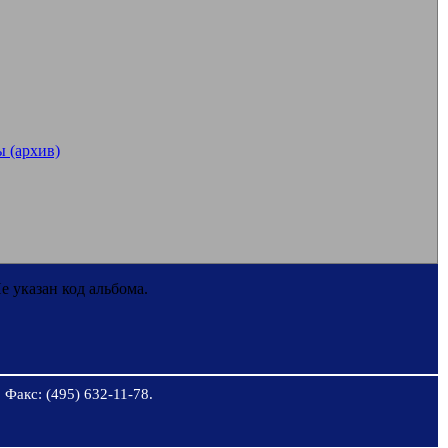
 (архив)
е указан код альбома.
 Факс: (495) 632-11-78.