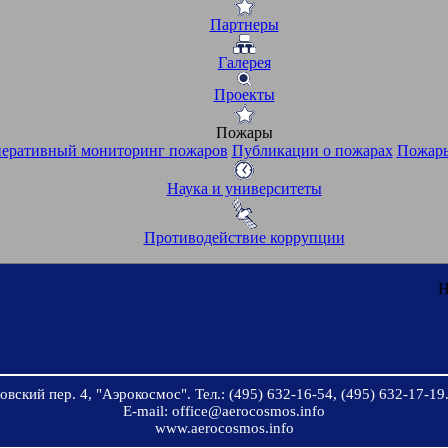
Партнеры
Галерея
Проекты
Пожары
еративный мониторинг пожаров
Публикации о пожарах
Пожары
Наука и университеты
Противодействие коррупции
Н
вский пер. 4, "Аэрокосмос". Тел.: (495) 632-16-54, (495) 632-17-19.
E-mail: office@aerocosmos.info
www.aerocosmos.info