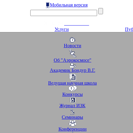
Мобильная версия
Услуги
Пуб
Новости
Об "Аэрокосмосе"
Академик Бондур В.Г.
Ведущая научная школа
Конкурсы
Журнал ИЗК
Семинары
Конференции