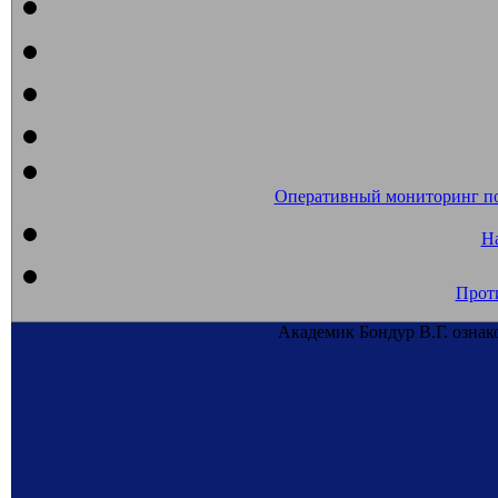
Оперативный мониторинг п
На
Прот
Академик Бондур В.Г. ознак