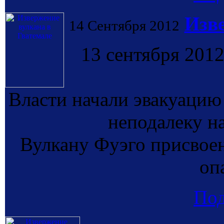
Изве
14 Сентября 2012
13 сентября 2012
Власти начали эвакуацию
неподалеку н
Вулкану Фуэго присвое
оп
По