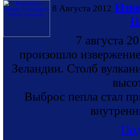
Изве
8 Августа 2012
Н
7 августа 20
произошло извержение
Зеландии. Столб вулкан
высот
Выброс пепла стал п
внутренн
По