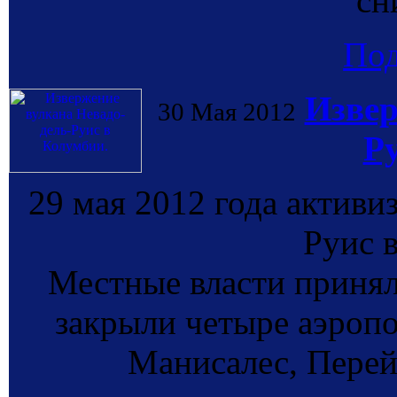
сн
По
Извер
30 Мая 2012
Р
29 мая 2012 года активи
Руис 
Местные власти приня
закрыли четыре аэропо
Манисалес, Перей