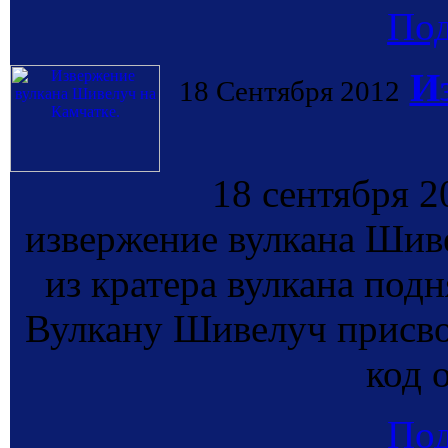
По
И
18 Сентября 2012
18 сентября 
извержение вулкана Шиве
из кратера вулкана подн
Вулкану Шивелуч присв
код 
По