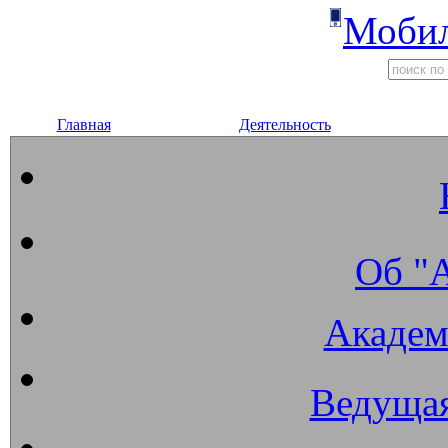
Мобил
Главная
Деятельность
Об "
Академ
Ведущая