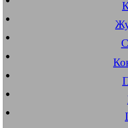
К
Жу
С
Ко