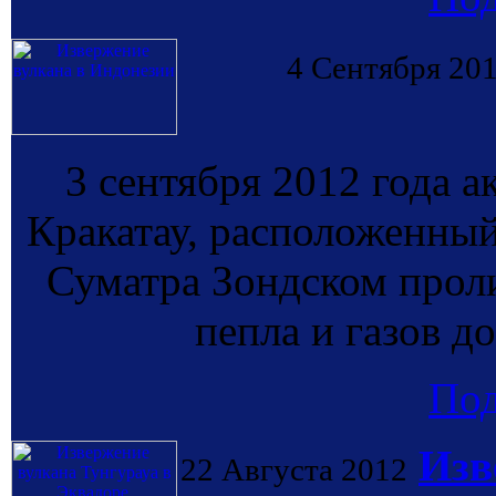
4 Сентября 20
3 сентября 2012 года а
Кракатау, расположенный
Суматра Зондском прол
пепла и газов д
По
Изв
22 Августа 2012