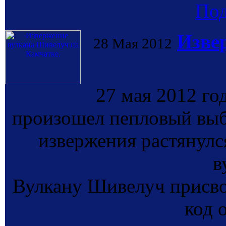
По
Изве
28 Мая 2012
27 мая 2012 го
произошел пепловый выб
извержения растянулся
в
Вулкану Шивелуч присв
код 