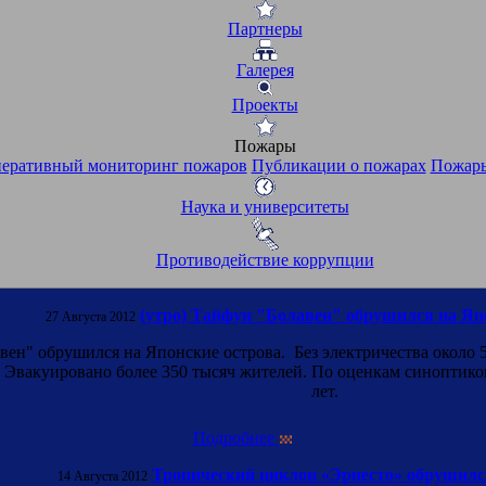
Партнеры
Галерея
Проекты
Пожары
еративный мониторинг пожаров
Публикации о пожарах
Пожары
Наука и университеты
Противодействие коррупции
(утро) Тайфун "Болавен" обрушился на Яп
27 Августа 2012
авен" обрушился на Японские острова. Без электричества около 
 Эвакуировано более 350 тысяч жителей. По оценкам синоптико
лет.
Подробнее
Тропический циклон «Эрнесто» обрушилс
14 Августа 2012