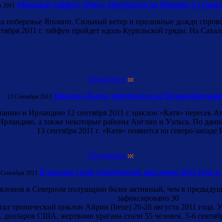
Мощный тайфун «Роке» обрушился на Японию и угрожа
я 2011
 побережье Японии. Сильный ветер и проливные дожди спрово
нтября 2011 г. тайфун пройдет вдоль Курильской гряды. На Сах
Подробнее
Циклон «Катя» обрушился на Великобритани
13 Сентября 2011
анию и Ирландию 12 сентября 2011 г. циклон «Катя» пересек Ат
ландию, а также некоторые районы Англии и Уэльса. По данным 
13 сентября 2011 г. «Катя» появится на северо-западе 
Подробнее
В разгаре сезон тропических циклонов 2011 года
 Сентября 2011
иклонов в Северном полушарии более активный, чем в предыдущие
зафиксировано 30
ал тропический циклон Айрин (Irene) 20-28 августа 2011 года.
 долларов США, жертвами урагана стали 55 человек. 5-6 сентяб