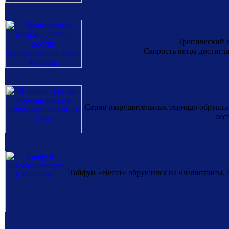
Тропический ш
Скорость ветра достигла
Серия разрушительных торнадо обрушила
сос
Тайфун «Несат» обрушился на Филиппины. 35