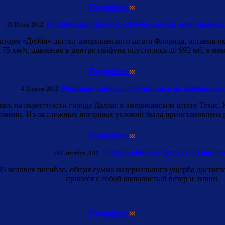
Подробнее
Тропический шторм «Дебби» достиг американск
26 Июня 2012
торм «Дебби» достиг американского штата Флорида, оставив око
 75 км/ч, давление в центре тайфуна опустилось до 992 мб, в не
Подробнее
Мощные торнадо обрушились на американск
4 Апреля 2012
сь на окрестности города Даллас в американском штате Техас. 
тоянии. Из-за сложных погодных условий была приостановлена р
Подробнее
Тайфун «Несат» бушует в Гонконг
29 Сентября 2011
 человек погибло, общая сумма материального ущерба достигла 
принеся с собой шквалистый ветер и ливни.
Подробнее