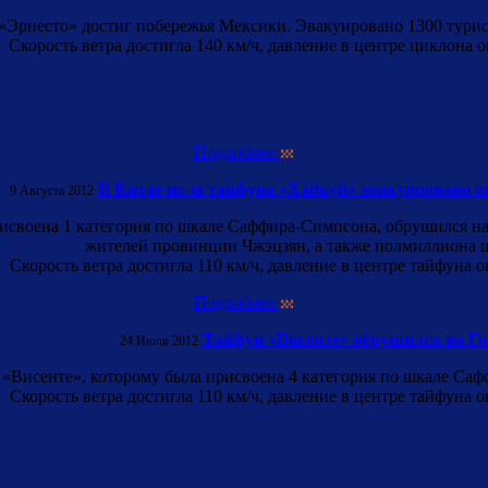
Эрнесто» достиг побережья Мексики. Эвакуировано 1300 турист
Скорость ветра достигла 140 км/ч, давление в центре циклона о
Подробнее
В Китае из-за тайфуна «Хайкуй» эвакуировано о
9 Августа 2012
исвоена 1 категория по шкале Саффира-Симпсона, обрушился н
жителей провинции Чжэцзян, а также полмиллиона 
Скорость ветра достигла 110 км/ч, давление в центре тайфуна о
Подробнее
Тайфун «Висенте» обрушился на Го
24 Июля 2012
Висенте», которому была присвоена 4 категория по шкале Саф
Скорость ветра достигла 110 км/ч, давление в центре тайфуна о