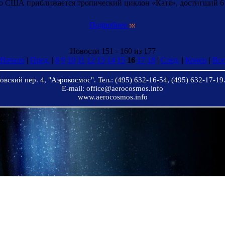
 США приближается тропический циклон «Катя», достигший 6 се
Подробнее
Новости 151 - 160 из 177
Начало
|
Пред.
|
8
9
10
11
12
13
14
15
16
17
18
|
След.
|
Конец
|
Все
вский пер. 4, "Аэрокосмос". Тел.: (495) 632-16-54, (495) 632-17-19.
E-mail: office@aerocosmos.info
www.aerocosmos.info