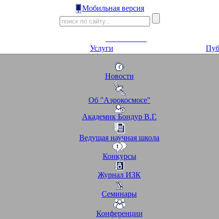
Мобильная версия
Услуги
Пуб
Новости
Об "Аэрокосмосе"
Академик Бондур В.Г.
Ведущая научная школа
Конкурсы
Журнал ИЗК
Семинары
Конференции