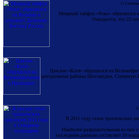
21 Сентябр
Мощный тайфун «Роке» обрушился на
Ожидается, что 22 се
Циклон «Катя» обрушился на Великобрит
центральные районы Шотландии, Северную Ир
6
В 2011 году сезон тропических ц
Наиболее разрушительным из них ст
последним данным составляет 10 млрд.