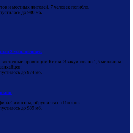
ов и местных жителей, 7 человек погибло.
пустилось до 980 мб.
коло 2 млн. человек
а восточные провинции Китая. Эвакуировано 1,5 миллиона
шанхайцев.
пустилось до 974 мб.
нконг
фира-Симпсона, обрушился на Гонконг.
пустилось до 985 мб.