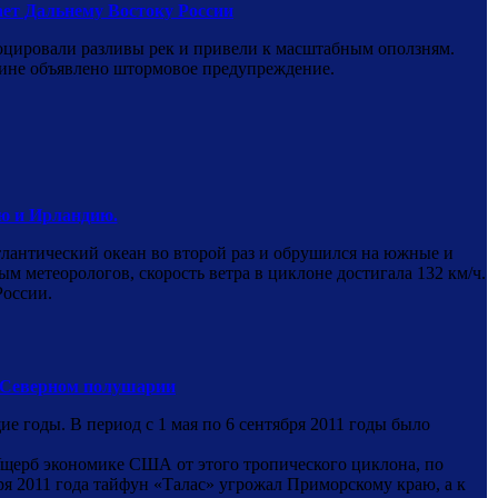
ет Дальнему Востоку России
цировали разливы рек и привели к масштабным оползням.
алине объявлено штормовое предупреждение.
ю и Ирландию.
лантический океан во второй раз и обрушился на южные и
метеорологов, скорость ветра в циклоне достигала 132 км/ч.
России.
 в Северном полушарии
 годы. В период с 1 мая по 6 сентября 2011 годы было
 Ущерб экономике США от этого тропического циклона, по
ря 2011 года тайфун «Талас» угрожал Приморскому краю, а к