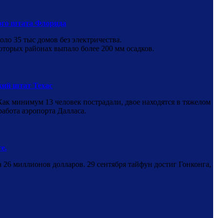
ого штата Флорида
ло 35 тыс домов без электричества.
которых районах выпало более 200 мм осадков.
ий штат Техас
Как минимум 13 человек пострадали, двое находятся в тяжелом
абота аэропорта Далласа.
е.
26 миллионов долларов. 29 сентября тайфун достиг Гонконга,