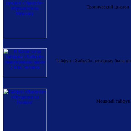
Тропический циклон «
Тайфун «Хайкуй», которому была пр
Мощный тайфун «