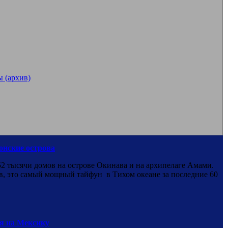
 (архив)
онские острова
52 тысячи домов на острове Окинава и на архипелаге Амами.
в, это самый мощный тайфун в Тихом океане за последние 60
я на Мексику