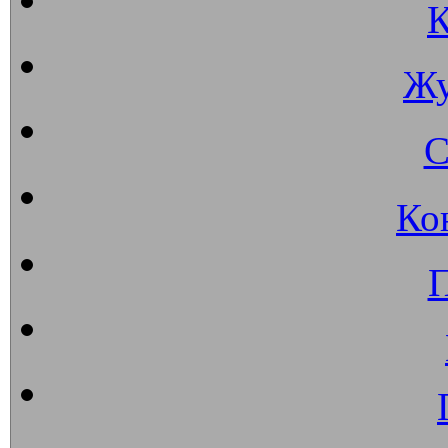
К
Жу
С
Ко