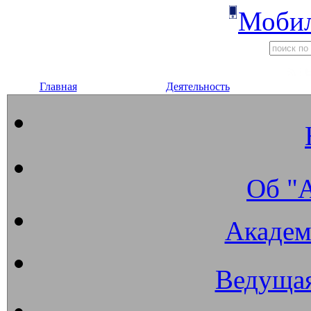
Мобил
Главная
Деятельность
Об "
Академ
Ведущая