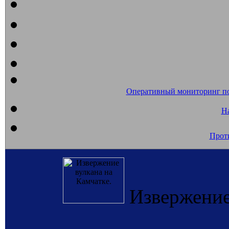
Оперативный мониторинг п
На
Прот
Извержение