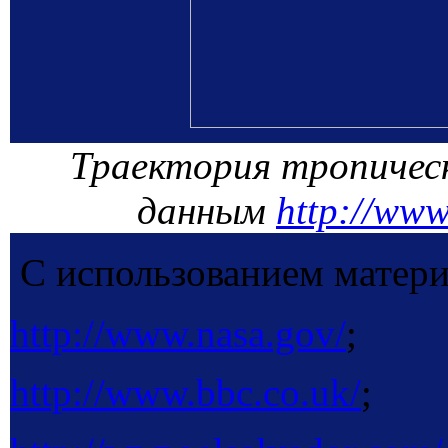
Траектория тропичес
данным
http://www
С использованием матери
http://www.nasa.gov/
;
http://www.bbc.co.uk/
;