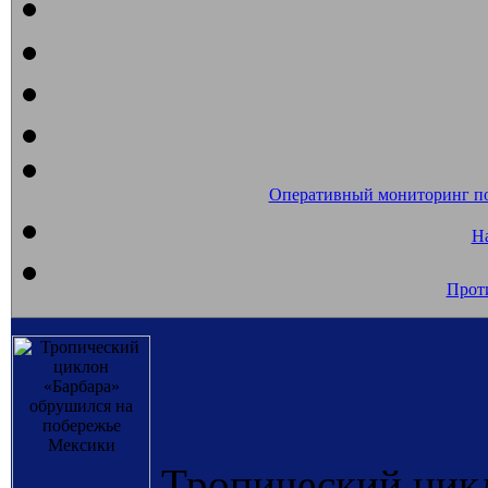
Оперативный мониторинг п
На
Прот
Тропический цик