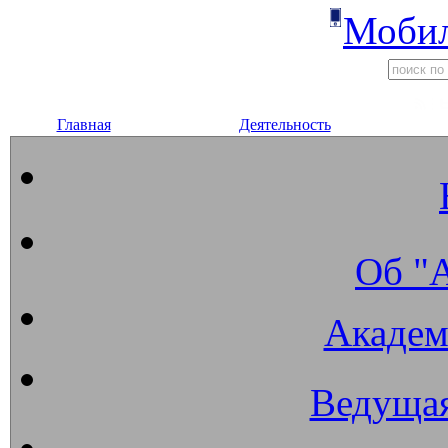
Мобил
Главная
Деятельность
Об "
Академ
Ведущая