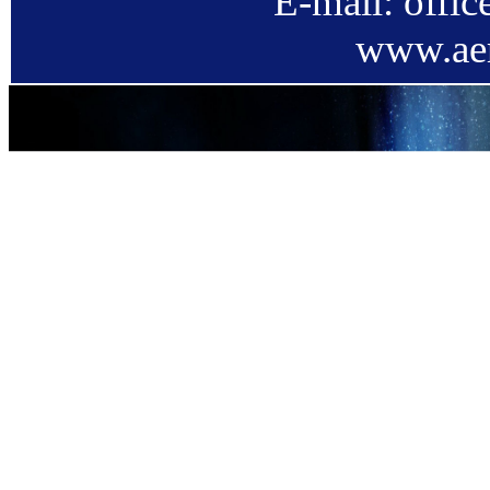
E-mail: offi
www.aer