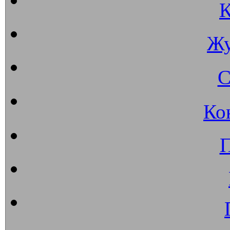
К
Жу
С
Ко