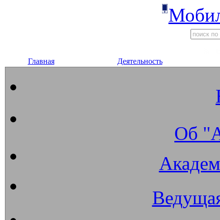
Мобил
Главная
Деятельность
Об "
Академ
Ведущая