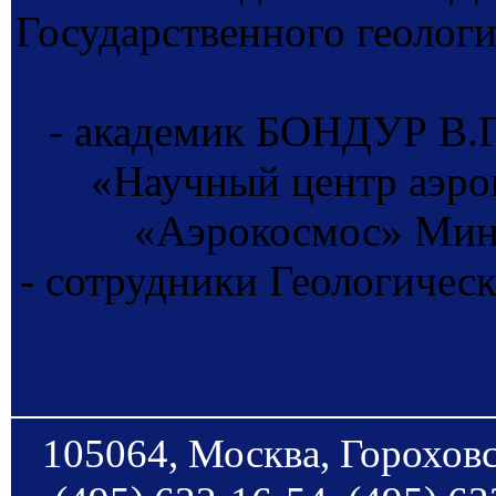
Государственного геологи
- академик БОНДУР В.Г
«Научный центр аэро
«Аэрокосмос» Мин
- сотрудники Геологичес
105064, Москва, Гороховс