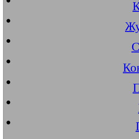
К
Жу
С
Ко