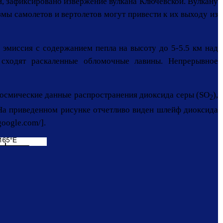
и, зафиксировано извержение вулкана Ключевской. Вулкану
мы самолетов и вертолетов могут привести к их выходу из
эмиссия с содержанием пепла на высоту до 5-5.5 км над
 сходят раскаленные обломочные лавины. Непрерывное
 космические данные распространения диоксида серы (SO
),
2
 На приведенном рисунке отчетливо виден шлейф диоксида
oogle.com/].