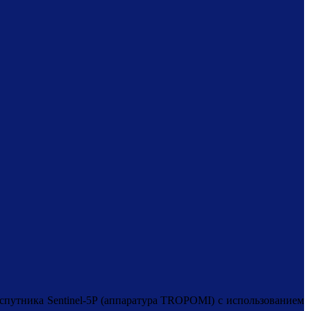
 спутника Sentinel-5P (аппаратура TROPOMI) с использованием