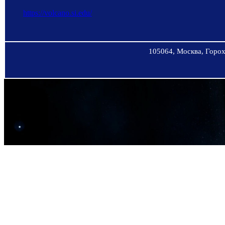
https://volcano.si.edu/
105064, Москва, Горохо