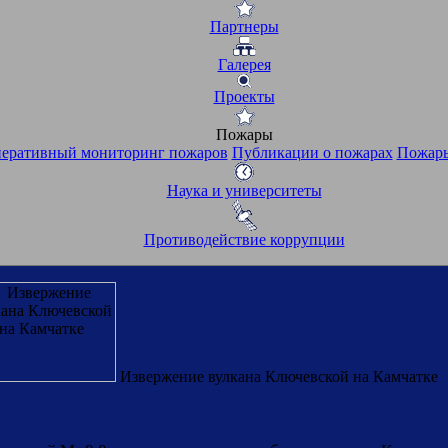
Партнеры
Галерея
Проекты
Пожары
еративный мониторинг пожаров
Публикации о пожарах
Пожары
Наука и университеты
Противодействие коррупции
Извержение вулкана Ключевской на Камчатке