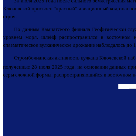
30 июля 2025 года после сильного землетрясения ма
Ключевской присвоен “красный” авиационный код опасност
строя.
По данным Камчатского филиала Геофизической служ
уровнем моря, шлейф распространился в восточном н
спазматическое вулканическое дрожание наблюдалось до 1
Стромболианская активность вулкана Ключевской наб
полученные 28 июля 2025 года, на основании данных пр
серы сложной формы, распространяющийся в восточном напр