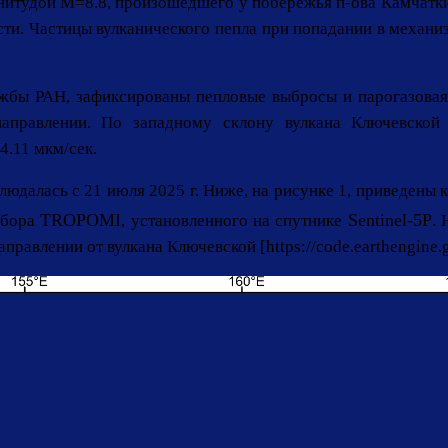
гнитудой М=8.8, произошедшего у побережья п-ова Камчатк
и. Частицы вулканического пепла при попадании в механиз
бы РАН, зафиксированы пепловые выбросы и парогазовая 
аправлении. По западному склону вулкана Ключевской
4.11 мкм/сек.
людалась с 21 июля 2025 г. Ниже, на рисунке 1, приведены
TROPOMI
Sentinel-5P
ибора
, установленного на спутнике
.
авлении от вулкана Ключевской [https://code.earthengine.g