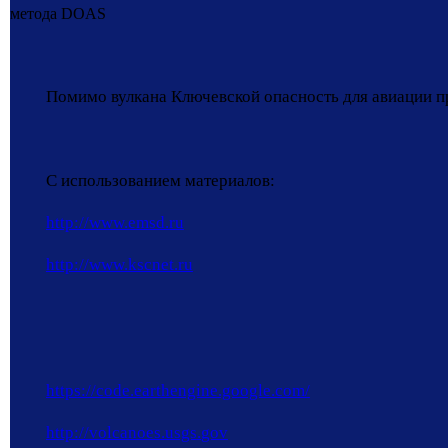
метода
DOAS
Помимо вулкана Ключевской опасность для авиации п
С использованием материалов:
http://www.emsd.ru
http://www.kscnet.ru
https://code.earthengine.google.com/
http://
volcanoes
.
usgs
.
gov