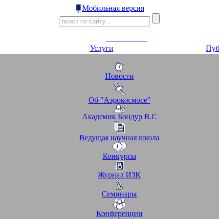
Мобильная версия
Услуги
Пуб
Новости
Об "Аэрокосмосе"
Академик Бондур В.Г.
Ведущая научная школа
Конкурсы
Журнал ИЗК
Семинары
Конференции