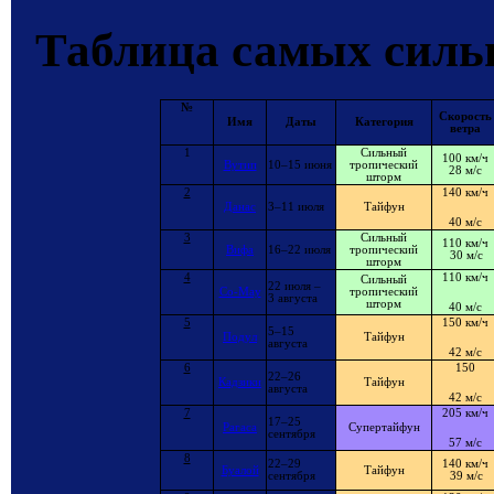
Таблица самых сильн
№
Скорость
Имя
Даты
Категория
ветра
1
Сильный
100 км/ч
Вутип
10–15 июня
тропический
28 м/с
шторм
2
140 км/ч
Данас
3–11 июля
Тайфун
40 м/с
3
Сильный
110 км/ч
Вифа
16–22 июля
тропический
30 м/с
шторм
4
110 км/ч
Сильный
22 июля –
Co-May
тропический
3 августа
шторм
40 м/с
5
150 км/ч
5–15
Подул
Тайфун
августа
42 м/с
6
150
22–26
Кадзики
Тайфун
августа
42 м/с
7
205 км/ч
17–25
Рагаса
Супертайфун
сентября
57 м/с
8
22–29
140 км/ч
Буалой
Тайфун
сентября
39 м/с