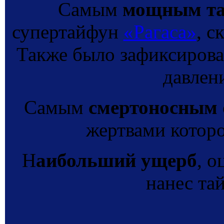
Самым
мощным т
супертайфун
«Рагаса»
, с
Также было зафиксирован
давлени
Самым
смертоносным
жертвами которо
Н
аибольший ущерб
, 
нанес та