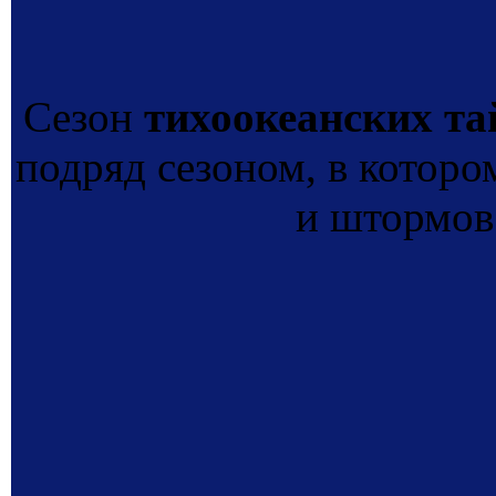
Сезон
тихоокеанских та
подряд сезоном, в которо
и штормов