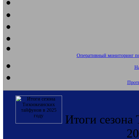
Оперативный мониторинг п
На
Прот
Итоги сезона 
20