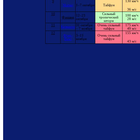
9
130 км/ч
Матмо
1–7 октября
Тайфун
36 м/с
10
Сильный
12–23
100 км/ч
Фэншен
тропический
октября
28 м/с
шторм
11
31 октября
Очень сильный
175 км/ч
Калмаэги
– 7 ноября
тайфун
49 м/с
12
155 км/ч
Фунг-
3–13
Очень сильный
Вонг
ноября
тайфун
43 м/с