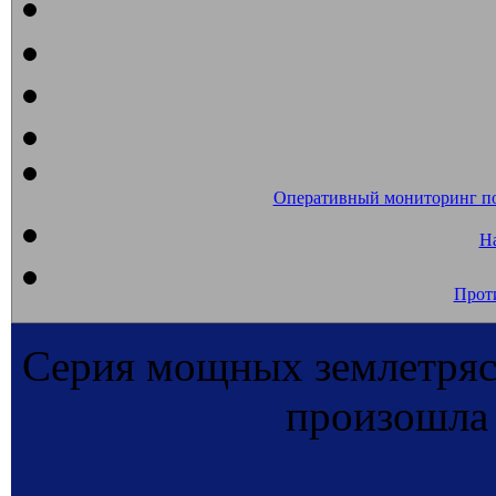
Оперативный мониторинг п
На
Прот
Серия мощных землетрясе
произошла