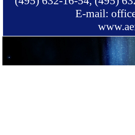
(495) 632-16-54, (495) 63
E-mail: offi
www.aer