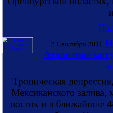
Оренбургской областях, 
н
По
Н
2 Сентября 2011
Атлантике могу
«
Тропическая депрессия
Мексиканского залива, 
восток и в ближайшие 4