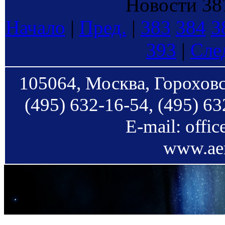
Новости 387
Начало
|
Пред.
|
383
384
3
393
|
Сле
105064, Москва, Гороховс
(495) 632-16-54, (495) 63
E-mail: offi
www.aer