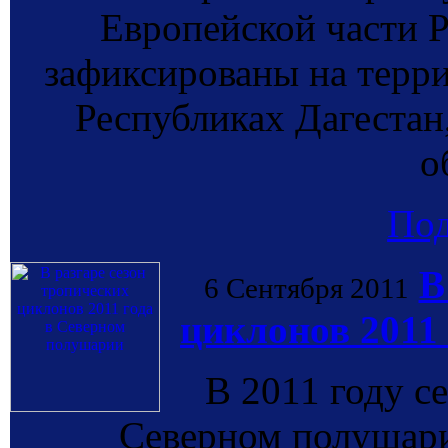
Европейской части 
зафиксированы на терри
Республиках Дагестан
о
По
В
6 Сентября 2011
циклонов 2011
В 2011 году с
Северном полушари