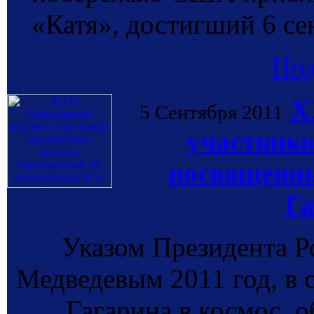
«Катя», достигший 6 сен
По
X
5 Сентября 2011
участнико
посвященны
Г
Указом Президента Р
Медведевым 2011 год, в 
Гагарина в космос, 