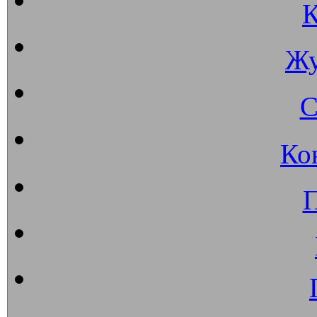
К
Жу
С
Ко