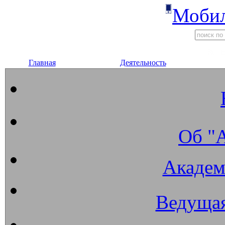
Мобил
Главная
Деятельность
Об "
Академ
Ведущая