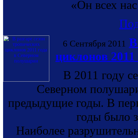
«Он всех нас
По
В
6 Сентября 2011
циклонов 2011
В 2011 году с
Северном полушари
предыдущие годы. В пери
годы было 
Наиболее разрушительн